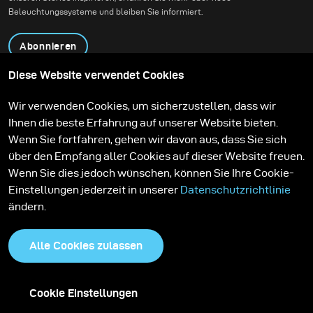
Beleuchtungssysteme und bleiben Sie informiert.
Abonnieren
Diese Website verwendet Cookies
Produkte
Bildungsprogramm
Wir verwenden Cookies, um sicherzustellen, dass wir
Kontakt
Technologien
Ihnen die beste Erfahrung auf unserer Website bieten.
Contribute to our blog
Lernen
Support
Karriere
Wenn Sie fortfahren, gehen wir davon aus, dass Sie sich
Media Center
über den Empfang aller Cookies auf dieser Website freuen.
Wenn Sie dies jedoch wünschen, können Sie Ihre Cookie-
Einstellungen jederzeit in unserer
Datenschutzrichtlinie
ändern.
Alle Cookies zulassen
Cookie Einstellungen
Datenschutzrichtlinie
Cookies