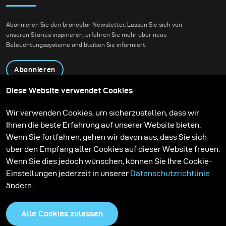
Abonnieren Sie den broncolor Newsletter. Lassen Sie sich von
unseren Stories inspirieren, erfahren Sie mehr über neue
Beleuchtungssysteme und bleiben Sie informiert.
Abonnieren
Diese Website verwendet Cookies
Produkte
Bildungsprogramm
Wir verwenden Cookies, um sicherzustellen, dass wir
Kontakt
Technologien
Ihnen die beste Erfahrung auf unserer Website bieten.
Contribute to our blog
Lernen
Support
Karriere
Wenn Sie fortfahren, gehen wir davon aus, dass Sie sich
Media Center
über den Empfang aller Cookies auf dieser Website freuen.
Wenn Sie dies jedoch wünschen, können Sie Ihre Cookie-
Einstellungen jederzeit in unserer
Datenschutzrichtlinie
ändern.
Alle Cookies zulassen