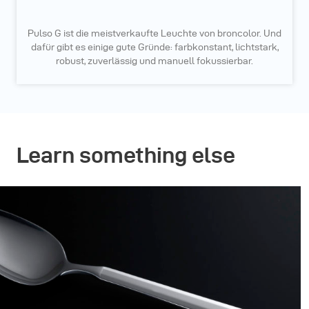
Pulso G ist die meistverkaufte Leuchte von broncolor. Und
dafür gibt es einige gute Gründe: farbkonstant, lichtstark,
robust, zuverlässig und manuell fokussierbar.
Learn something else