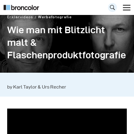
Erklärvideos
Werbefotografie
Wie man mit Blitzlicht
malt &
Flaschenproduktfotografie
by Karl Taylor & Urs Recher