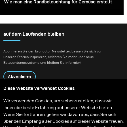
Wie man eine Randbeleuchtung für Gemüse erstellt
auf dem Laufenden bleiben
Abonnieren Sie den broncolor Newsletter. Lassen Sie sich von
unseren Stories inspirieren, erfahren Sie mehr über neue
Beleuchtungssysteme und bleiben Sie informiert.
Abonnieren
Diese Website verwendet Cookies
Produkte
Bildungsprogramm
Wir verwenden Cookies, um sicherzustellen, dass wir
Kontakt
Technologien
Ihnen die beste Erfahrung auf unserer Website bieten.
Contribute to our blog
Lernen
Support
Karriere
Wenn Sie fortfahren, gehen wir davon aus, dass Sie sich
Media Center
über den Empfang aller Cookies auf dieser Website freuen.