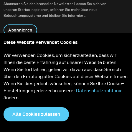
Abonnieren Sie den broncolor Newsletter. Lassen Sie sich von
unseren Stories inspirieren, erfahren Sie mehr über neue
Beleuchtungssysteme und bleiben Sie informiert.
Abonnieren
Diese Website verwendet Cookies
Produkte
Bildungsprogramm
Wir verwenden Cookies, um sicherzustellen, dass wir
Kontakt
Technologien
Ihnen die beste Erfahrung auf unserer Website bieten.
Contribute to our blog
Lernen
Support
Karriere
Wenn Sie fortfahren, gehen wir davon aus, dass Sie sich
Media Center
über den Empfang aller Cookies auf dieser Website freuen.
Wenn Sie dies jedoch wünschen, können Sie Ihre Cookie-
Einstellungen jederzeit in unserer
Datenschutzrichtlinie
ändern.
Alle Cookies zulassen