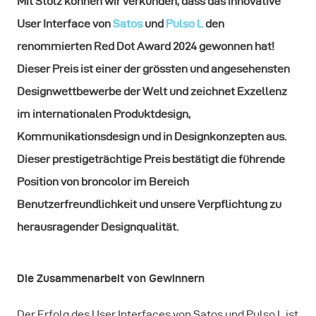
Mit Stolz können wir verkünden, dass das innovative
User Interface von
Satos
und
Pulso L
den
renommierten Red Dot Award 2024 gewonnen hat!
Dieser Preis ist einer der grössten und angesehensten
Designwettbewerbe der Welt und zeichnet Exzellenz
im internationalen Produktdesign,
Kommunikationsdesign und in Designkonzepten aus.
Dieser prestigeträchtige Preis bestätigt die führende
Position von broncolor im Bereich
Benutzerfreundlichkeit und unsere Verpflichtung zu
herausragender Designqualität.
Die Zusammenarbeit von Gewinnern
Der Erfolg des User Interfaces von Satos und Pulso L ist