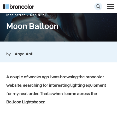
Inspiration
Gen NEXT
Moon Balloon
by
Anya Anti
A couple of weeks ago I was browsing the broncolor
website, searching for interesting lighting equipment
for my next order. That’s when I came across the
Balloon Lightshaper.