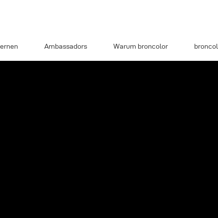
ernen
Ambassadors
Warum broncolor
broncol