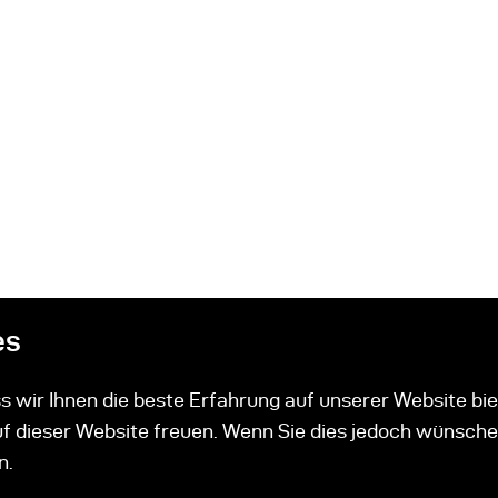
es
 wir Ihnen die beste Erfahrung auf unserer Website bie
uf dieser Website freuen. Wenn Sie dies jedoch wünsche
n.