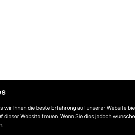
es
 wir Ihnen die beste Erfahrung auf unserer Website bie
uf dieser Website freuen. Wenn Sie dies jedoch wünsche
ucts
n.