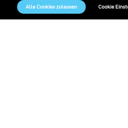
Alle Cookies zulassen
Cookie Einst
Ak
Scope D50
Die tragbare Reflectance
Transformation Imaging (RTI)
er
Lösung, die selbst kleinste
D50
Oberflächendetails interaktiv
sichtbar macht.