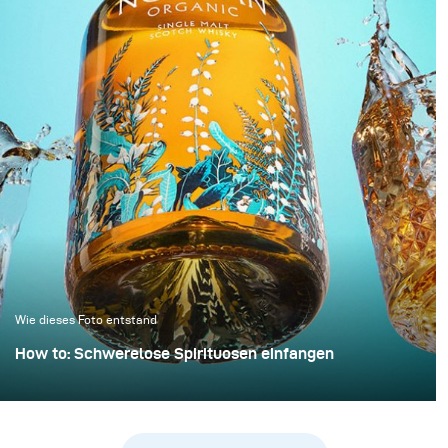
Fläche verstanden,
Lichtführung kann man
sondern als aktiver
dabei leider nur selten
Raum, in dem Licht zur
sprechen. Dabei braucht
strukturellen
es weder viel
Komponente wird.
zusätzliches Equipment
noch entscheidend mehr
Zeit, um die Bildqualität
deutlich zu steigern.
Dieses Beispiel zeigt, wie
schon mit minimalem
Mehraufwand ein sauber
kontrolliertes und
hochwertiges Ergebnis
Wie dieses Foto entstand
erzielt werden kann.
How to: Schwerelose Spirituosen einfangen
Whiskyfotografie wird häufig mit dunklen,
stimmungsvollen Bibliotheken und Ledersesseln
assoziiert. Für dieses Projekt wollten wir jedoch