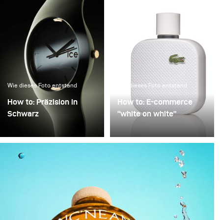
kristallinen Atmosphäre.
Wie dieses Foto entstand
Wie dieses Foto entstand
How to: Präzision in
How to: E-commerce
Schwarz
“white on white”
Präzision in Schwarz
Schlechte Bildqualität in
beschreibt den Prozess,
der E-Commerce-
ein technisches Objekt in
Fotografie wird häufig
eine skulpturale Präsenz
mit Zeitdruck
zu verwandeln, die
entschuldigt: Viele
scheinbar im Dunkel
Produkte, wenig Zeit.
schwebt. Schwarz wird
Also wird „hell gemacht“
dabei nicht als leere
– von gezielter