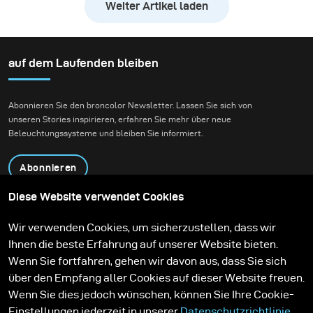
Weiter Artikel laden
bewusst mit dieser Tradition brechen und eine
energiegeladene, „explosive“ Komposition schaffen.
auf dem Laufenden bleiben
Abonnieren Sie den broncolor Newsletter. Lassen Sie sich von
unseren Stories inspirieren, erfahren Sie mehr über neue
Beleuchtungssysteme und bleiben Sie informiert.
Abonnieren
Diese Website verwendet Cookies
Produkte
Bildungsprogramm
Wir verwenden Cookies, um sicherzustellen, dass wir
Kontakt
Technologien
Ihnen die beste Erfahrung auf unserer Website bieten.
Contribute to our blog
Lernen
Support
Karriere
Wenn Sie fortfahren, gehen wir davon aus, dass Sie sich
Media Center
über den Empfang aller Cookies auf dieser Website freuen.
Wenn Sie dies jedoch wünschen, können Sie Ihre Cookie-
Einstellungen jederzeit in unserer
Datenschutzrichtlinie