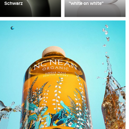
Schwarz
“white on white”
Präzision in Schwarz
Schlechte Bildqualität in
beschreibt den Prozess,
der E-Commerce-
ein technisches Objekt in
Fotografie wird häufig
eine skulpturale Präsenz
mit Zeitdruck
zu verwandeln, die
entschuldigt: Viele
scheinbar im Dunkel
Produkte, wenig Zeit.
schwebt. Schwarz wird
Also wird „hell gemacht“
dabei nicht als leere
– von gezielter
Fläche verstanden,
Lichtführung kann man
sondern als aktiver
dabei leider nur selten
Raum, in dem Licht zur
sprechen. Dabei braucht
strukturellen
es weder viel
Komponente wird.
zusätzliches Equipment
noch entscheidend mehr
Zeit, um die Bildqualität
deutlich zu steigern.
Dieses Beispiel zeigt, wie