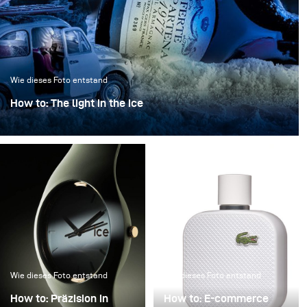
Wie dieses Foto entstand
How to: The light in the ice
“Das Licht im Eis” verwandelt eine ikonische Flasche in
ein skulpturales Objekt, eingefroren in einer klaren,
kristallinen Atmosphäre.
Wie dieses Foto entstand
Wie dieses Foto entstand
How to: Präzision in
How to: E-commerce