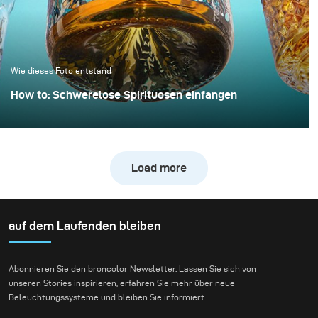
schon mit minimalem
Mehraufwand ein sauber
kontrolliertes und
hochwertiges Ergebnis
Wie dieses Foto entstand
erzielt werden kann.
How to: Schwerelose Spirituosen einfangen
Whiskyfotografie wird häufig mit dunklen,
stimmungsvollen Bibliotheken und Ledersesseln
assoziiert. Für dieses Projekt wollten wir jedoch
Load more
bewusst mit dieser Tradition brechen und eine
energiegeladene, „explosive“ Komposition schaffen.
auf dem Laufenden bleiben
Abonnieren Sie den broncolor Newsletter. Lassen Sie sich von
unseren Stories inspirieren, erfahren Sie mehr über neue
Beleuchtungssysteme und bleiben Sie informiert.