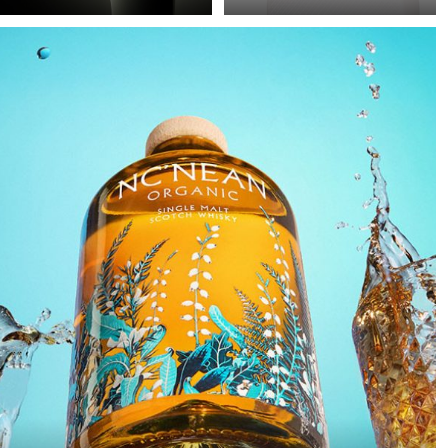
Präzision in Schwarz
Schlechte Bildqualität in
beschreibt den Prozess,
der E-Commerce-
ein technisches Objekt in
Fotografie wird häufig
eine skulpturale Präsenz
mit Zeitdruck
zu verwandeln, die
entschuldigt: Viele
scheinbar im Dunkel
Produkte, wenig Zeit.
schwebt. Schwarz wird
Also wird „hell gemacht“
dabei nicht als leere
– von gezielter
Fläche verstanden,
Lichtführung kann man
sondern als aktiver
dabei leider nur selten
Raum, in dem Licht zur
sprechen. Dabei braucht
strukturellen
es weder viel
Komponente wird.
zusätzliches Equipment
noch entscheidend mehr
Zeit, um die Bildqualität
deutlich zu steigern.
Dieses Beispiel zeigt, wie
schon mit minimalem
Mehraufwand ein sauber