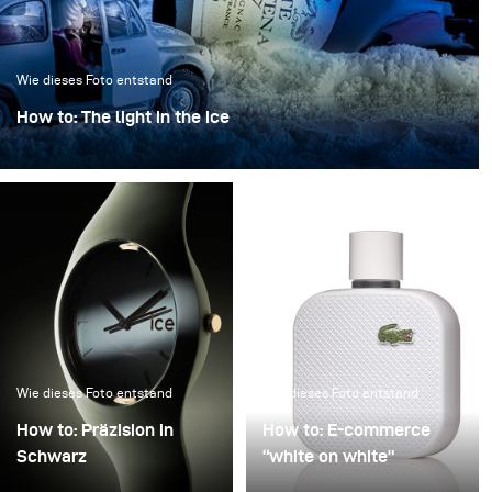
Wie dieses Foto entstand
How to: The light in the ice
“Das Licht im Eis” verwandelt eine ikonische Flasche in
ein skulpturales Objekt, eingefroren in einer klaren,
kristallinen Atmosphäre.
Wie dieses Foto entstand
Wie dieses Foto entstand
How to: Präzision in
How to: E-commerce
Schwarz
“white on white”