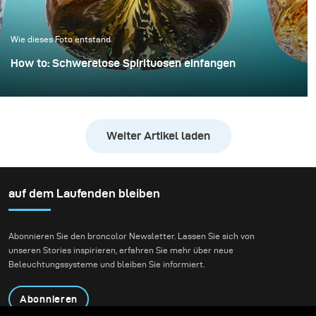
kontrolliertes und
hochwertiges Ergebnis
Wie dieses Foto entstand
erzielt werden kann.
How to: Schwerelose Spirituosen einfangen
Whiskyfotografie wird häufig mit dunklen,
stimmungsvollen Bibliotheken und Ledersesseln
assoziiert. Für dieses Projekt wollten wir jedoch
Weiter Artikel laden
bewusst mit dieser Tradition brechen und eine
energiegeladene, „explosive“ Komposition schaffen.
auf dem Laufenden bleiben
Abonnieren Sie den broncolor Newsletter. Lassen Sie sich von
unseren Stories inspirieren, erfahren Sie mehr über neue
Beleuchtungssysteme und bleiben Sie informiert.
Abonnieren