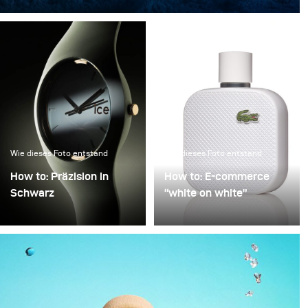
“Das Licht im Eis” verwandelt eine ikonische Flasche in
ein skulpturales Objekt, eingefroren in einer klaren,
kristallinen Atmosphäre.
Wie dieses Foto entstand
Wie dieses Foto entstand
How to: Präzision in
How to: E-commerce
Schwarz
“white on white”
Präzision in Schwarz
Schlechte Bildqualität in
beschreibt den Prozess,
der E-Commerce-
ein technisches Objekt in
Fotografie wird häufig
eine skulpturale Präsenz
mit Zeitdruck
zu verwandeln, die
entschuldigt: Viele
scheinbar im Dunkel
Produkte, wenig Zeit.