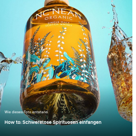
schwebt. Schwarz wird
Also wird „hell gemacht“
dabei nicht als leere
– von gezielter
Fläche verstanden,
Lichtführung kann man
sondern als aktiver
dabei leider nur selten
Raum, in dem Licht zur
sprechen. Dabei braucht
strukturellen
es weder viel
Komponente wird.
zusätzliches Equipment
noch entscheidend mehr
Zeit, um die Bildqualität
deutlich zu steigern.
Dieses Beispiel zeigt, wie
schon mit minimalem
Mehraufwand ein sauber
kontrolliertes und
hochwertiges Ergebnis
Wie dieses Foto entstand
erzielt werden kann.
How to: Schwerelose Spirituosen einfangen
Whiskyfotografie wird häufig mit dunklen,