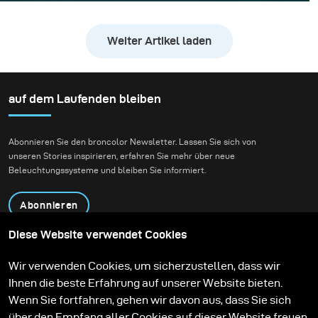
stimmungsvollen Bibliotheken und Ledersesseln
assoziiert. Für dieses Projekt wollten wir jedoch
Weiter Artikel laden
bewusst mit dieser Tradition brechen und eine
energiegeladene, „explosive“ Komposition schaffen.
auf dem Laufenden bleiben
Abonnieren Sie den broncolor Newsletter. Lassen Sie sich von
unseren Stories inspirieren, erfahren Sie mehr über neue
Beleuchtungssysteme und bleiben Sie informiert.
Abonnieren
Diese Website verwendet Cookies
Produkte
Bildungsprogramm
Wir verwenden Cookies, um sicherzustellen, dass wir
Kontakt
Technologien
Ihnen die beste Erfahrung auf unserer Website bieten.
Contribute to our blog
Lernen
Support
Karriere
Wenn Sie fortfahren, gehen wir davon aus, dass Sie sich
Media Center
über den Empfang aller Cookies auf dieser Website freuen.