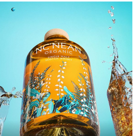
beschreibt den Prozess,
der E-Commerce-
ein technisches Objekt in
Fotografie wird häufig
eine skulpturale Präsenz
mit Zeitdruck
zu verwandeln, die
entschuldigt: Viele
scheinbar im Dunkel
Produkte, wenig Zeit.
schwebt. Schwarz wird
Also wird „hell gemacht“
dabei nicht als leere
– von gezielter
Fläche verstanden,
Lichtführung kann man
sondern als aktiver
dabei leider nur selten
Raum, in dem Licht zur
sprechen. Dabei braucht
strukturellen
es weder viel
Komponente wird.
zusätzliches Equipment
noch entscheidend mehr
Zeit, um die Bildqualität
deutlich zu steigern.
Dieses Beispiel zeigt, wie
schon mit minimalem
Mehraufwand ein sauber
kontrolliertes und