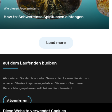
hochwertiges Ergebnis
Wie dieses Foto entstand
erzielt werden kann.
How to: Schwerelose Spirituosen einfangen
Whiskyfotografie wird häufig mit dunklen,
stimmungsvollen Bibliotheken und Ledersesseln
assoziiert. Für dieses Projekt wollten wir jedoch
Load more
bewusst mit dieser Tradition brechen und eine
energiegeladene, „explosive“ Komposition schaffen.
auf dem Laufenden bleiben
Abonnieren Sie den broncolor Newsletter. Lassen Sie sich von
unseren Stories inspirieren, erfahren Sie mehr über neue
Beleuchtungssysteme und bleiben Sie informiert.
Abonnieren
Diese Website verwendet Cookies