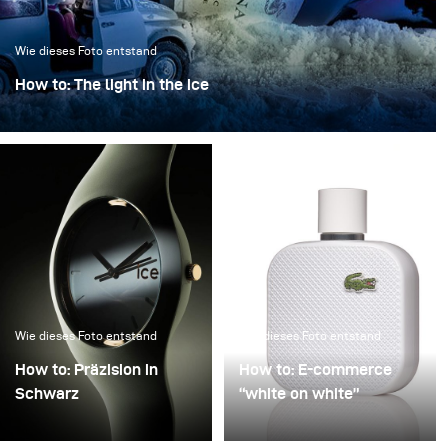
Wie dieses Foto entstand
How to: The light in the ice
“Das Licht im Eis” verwandelt eine ikonische Flasche in
ein skulpturales Objekt, eingefroren in einer klaren,
kristallinen Atmosphäre.
Wie dieses Foto entstand
Wie dieses Foto entstand
How to: Präzision in
How to: E-commerce
Schwarz
“white on white”
Präzision in Schwarz
Schlechte Bildqualität in