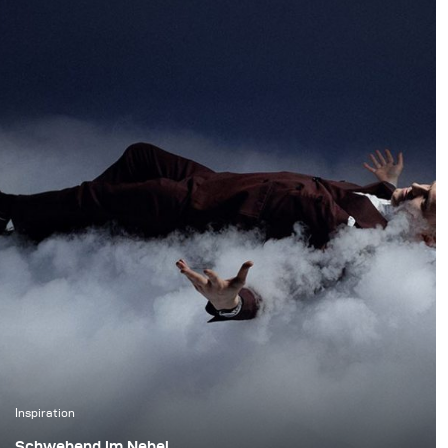
Downhill-Bikes
gestochen scharf
einzufrieren und
gleichzeitig die
natürliche Atmosphäre
des Waldes zu
bewahren. Unser Ziel
war es, authentische
Action-Aufnahmen zu
schaffen, ohne dabei die
Tiefe, Stimmung und
Präsenz der Umgebung
zu verlieren.
Inspiration
Schwebend im Nebel