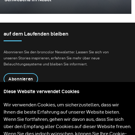
Dies war eines dieser Projekte, bei denen alles
zusammenkommt – die Idee, die Person und der
Moment. Ich arbeitete mit Rokas Magic (Rokas
Bernatonis), einem litauischen Magier, der sowohl lokal
auf dem Laufenden bleiben
als auch international bekannt ist und mehrere
Guinness-Weltrekorde hält. Er erschafft Magie durch
Abonnieren Sie den broncolor Newsletter. Lassen Sie sich von
seine Auftritte, und mein Ziel war es, diese in ein
unseren Stories inspirieren, erfahren Sie mehr über neue
visuelles Bild zu übersetzen.
Beleuchtungssysteme und bleiben Sie informiert.
Abonnieren
Diese Website verwendet Cookies
Produkte
Bildungsprogramm
Wir verwenden Cookies, um sicherzustellen, dass wir
Kontakt
Technologien
Ihnen die beste Erfahrung auf unserer Website bieten.
Contribute to our blog
Lernen
Support
Karriere
Wenn Sie fortfahren, gehen wir davon aus, dass Sie sich
Media Center
über den Empfang aller Cookies auf dieser Website freuen.
Wenn Sie dies jedoch wünschen, können Sie Ihre Cookie-