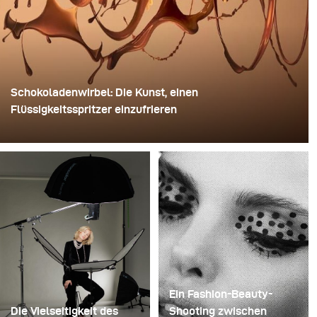
Schokoladenwirbel: Die Kunst, einen
Flüssigkeitsspritzer einzufrieren
Für dieses Bild verwendete David Lund einen Stapel
günstiger Einweg-Sektgläser aus Kunststoff. Er
entfernte die Standfüße, bohrte ein Loch durch die Mitte
jedes einzelnen Glases und steckte sie anschließend
auf einen Bohrer. So entstand eine mehrschichtige,
rotierende Konstruktion, die die Flüssigkeit zunächst
aufnehmen und dann freigeben konnte.
Ein Fashion-Beauty-
Die Vielseitigkeit des
Shooting zwischen