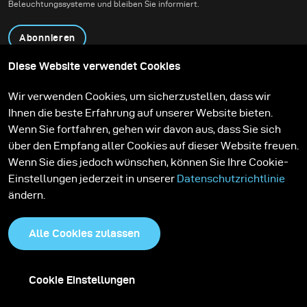
Beleuchtungssysteme und bleiben Sie informiert.
war es, authentische
Action-Aufnahmen zu
Abonnieren
schaffen, ohne dabei die
Tiefe, Stimmung und
Diese Website verwendet Cookies
Präsenz der Umgebung
Produkte
Bildungsprogramm
Wir verwenden Cookies, um sicherzustellen, dass wir
zu verlieren.
Kontakt
Technologien
Ihnen die beste Erfahrung auf unserer Website bieten.
Contribute to our blog
Lernen
Support
Karriere
Wenn Sie fortfahren, gehen wir davon aus, dass Sie sich
Media Center
über den Empfang aller Cookies auf dieser Website freuen.
Wenn Sie dies jedoch wünschen, können Sie Ihre Cookie-
Einstellungen jederzeit in unserer
Datenschutzrichtlinie
ändern.
Alle Cookies zulassen
Cookie Einstellungen
Datenschutzrichtlinie
Cookies