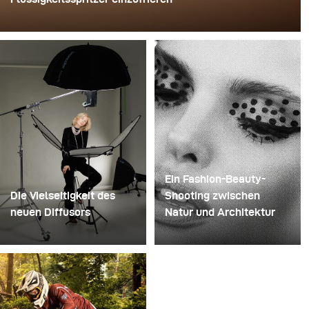
Für dieses Bild verwendete David Lund einen Stapel
günstiger Einweg-Sektgläser aus Kunststoff. Er
entfernte die Standfüße, bohrte ein Loch durch die Mitte
jedes einzelnen Glases und steckte sie anschließend
auf einen Bohrer. So entstand eine mehrschichtige,
rotierende Konstruktion, die die Flüssigkeit zunächst
aufnehmen und dann freigeben konnte.
Ein Fashion-Beauty-
Die Vielseitigkeit des
Shooting zwischen
neuen Diffusors
Natur und Architektur
Manche Shootings
Für dieses Projekt hatten
dienen dazu, Ideen zu
wir die Vision eines
testen. Andere dazu,
Fashion-Beauty-
neues Equipment
Shootings in einer
auszuprobieren. Dieses
Umgebung, die Natur