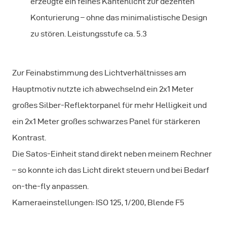
erzeugte ein feines Kantenlicht zur dezenten
Konturierung – ohne das minimalistische Design
zu stören. Leistungsstufe ca. 5.3
Zur Feinabstimmung des Lichtverhältnisses am
Hauptmotiv nutzte ich abwechselnd ein 2x1 Meter
großes Silber-Reflektorpanel für mehr Helligkeit und
ein 2x1 Meter großes schwarzes Panel für stärkeren
Kontrast.
Die Satos-Einheit stand direkt neben meinem Rechner
– so konnte ich das Licht direkt steuern und bei Bedarf
on-the-fly anpassen.
Kameraeinstellungen: ISO 125, 1/200, Blende F5