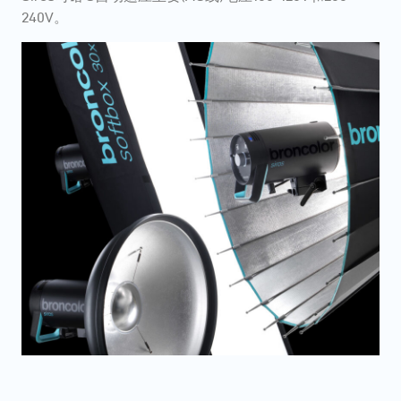
240V。