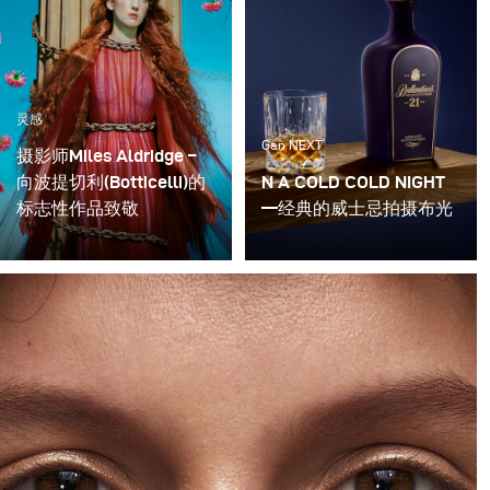
灵感
Gen NEXT
摄影师Miles Aldridge –
向波提切利(Botticelli)的
N A COLD COLD NIGHT
标志性作品致敬
—经典的威士忌拍摄布光
这次拍摄的想法是让模特
如果有机会拍摄一瓶著名
出现在描绘波提切利
的百龄坛苏格兰威士忌，
(Botticelli)作品的场景
你会拒绝它吗?
中，并成为我对他的画作
的致敬。然后，这些图像
将编辑成九页来发布。这
次拍摄发生在伦敦，每个
作品都有一个精心制作的
场景。