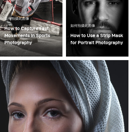
如何拍摄此图像
如何拍摄此图像
How to Capture Fast
Movements in Sports
How to Use a Strip Mask
Photography
for Portrait Photography