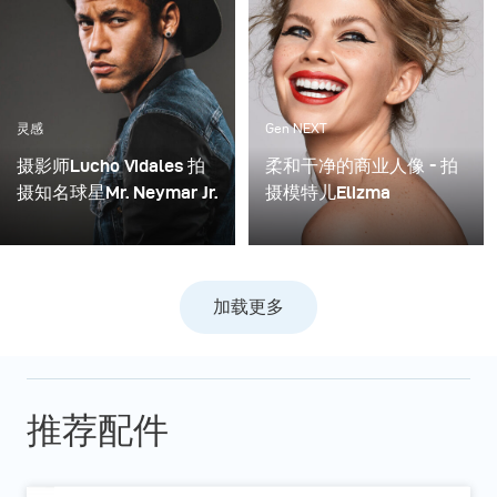
灵感
Gen NEXT
摄影师Lucho Vidales 拍
柔和干净的商业人像 - 拍
摄知名球星Mr. Neymar Jr.
摄模特儿Elizma
去年的亮点之一是这个拍
How to 如何採用布朗光效
摄任务，我被邀请給
配件巧妙的布光法 - 柔和
Neymar Jr.先生（世界着
干净的商业人像
加载更多
名的足球运动员）进行拍
摄。
推荐配件