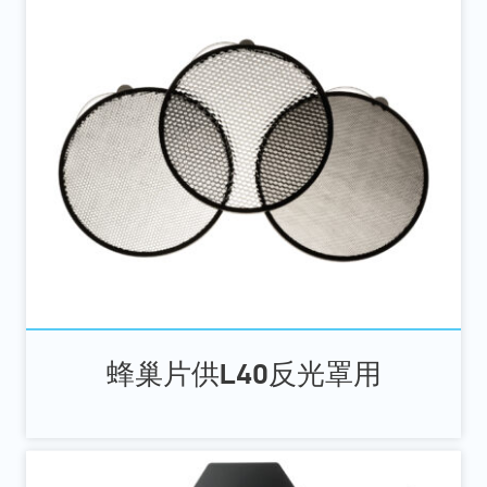
蜂巢片供L40反光罩用