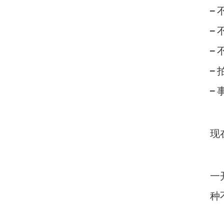
–
–
–
–
–
现
一
种