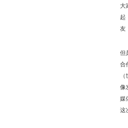
大
起
友
但
合作
（
像
媒
这