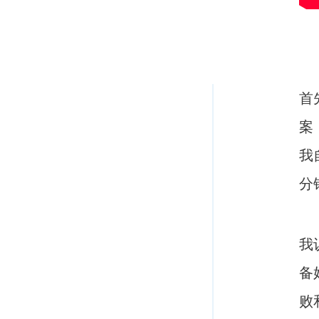
首
案
我
分
我
备
败