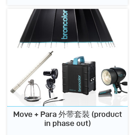
Move + Para 外带套裝 (product
in phase out)