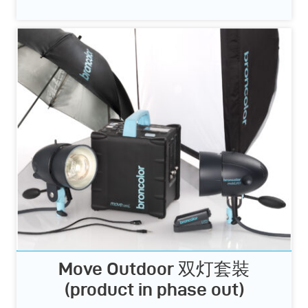
Move Outdoor 双灯套裝
(product in phase out)