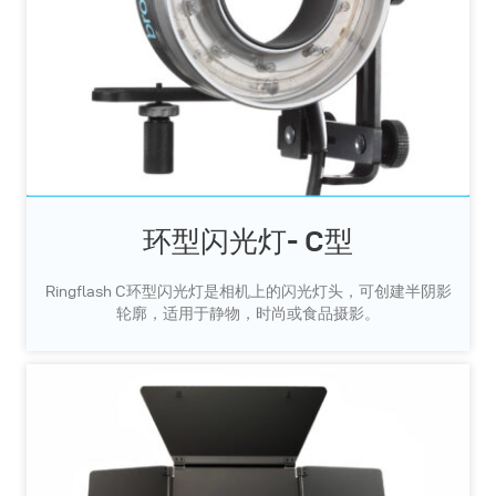
环型闪光灯- C型
Ringflash C环型闪光灯是相机上的闪光灯头，可创建半阴影
轮廓，适用于静物，时尚或食品摄影。