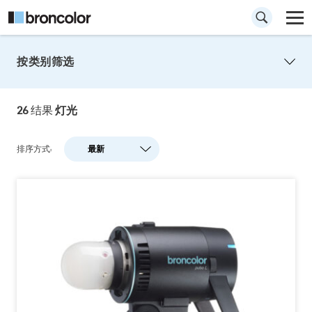
按类别筛选
电源箱及灯头
26
结果
灯光
强大、坚固且持久-电源箱是要求高拍摄量的影
棚或场景拍摄的理想解决方案。
排序方式:
最新
最新
人气
A-Z
Z-A