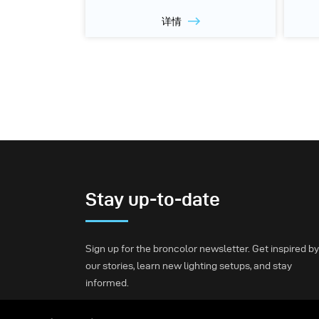
详情
Stay up-to-date
Sign up for the broncolor newsletter. Get inspired by
our stories, learn new lighting setups, and stay
informed.