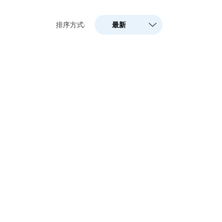
最新
排序方式:
最新
人气
A-Z
Z-A