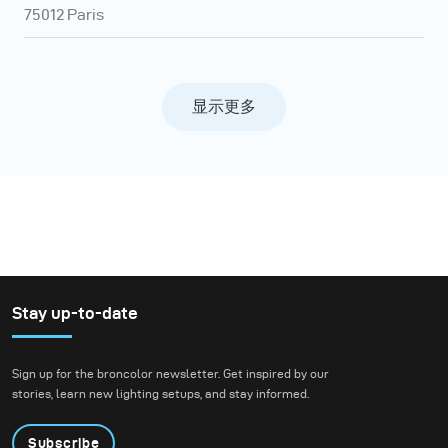
75012 Paris
显示更多
Stay up-to-date
Sign up for the broncolor newsletter. Get inspired by our
stories, learn new lighting setups, and stay informed.
Subscribe