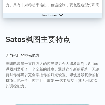
力。具有非对称功率输出，色温控制，双色温造型灯和高
速同步(HSS)等功能，即使最复杂的拍摄项目，Satos也
Read more
可以实现精确且可定制的光效。双电源管理系统确保无论
在影棚内还是外景地，在拍摄时提供必要的电源。
Satos飒图主要特点
需要帮助？- 访问我们的在线知识库
无与伦比的控光能力
布朗电源箱一直以强大的控光能力令人印象深刻，Satos
飒图则呈现了一个全新的维度。通过这个新的系统，无论
何时你都可以完全掌控你的灯光设置。即使是最复杂的拍
摄项目也完全可控并且可重复 — 这要归功于其无可比拟
的调控能力。