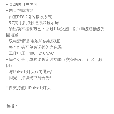
直观的用户界面
内置帮助功能
内置RFS 2引闪接收系统
5.7英寸多点触控液晶显示屏
输出功率控制范围：超过11级光圈，以1/10级或整级光
圈增减
双电源管理(电池和供电模组)
每个灯头可单独调整闪光色温
工作电压：100 - 240 VAC
每个灯头可单独调整定时功能（交替触发、延迟、频
闪）
与Pulso L灯头双向通讯*
闪光，持续光或混合光*
* 仅支持使用Pulso L灯头
包括：