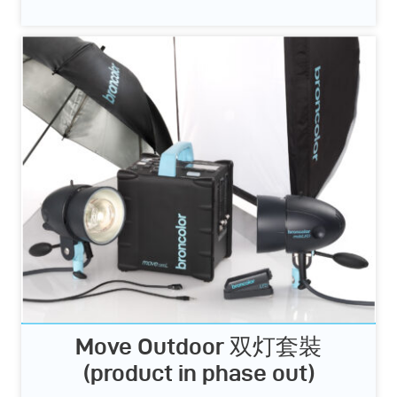
Move Outdoor 双灯套裝
(product in phase out)