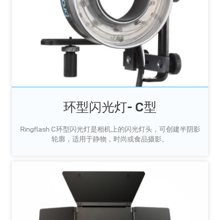
环型闪光灯- C型
Ringflash C环型闪光灯是相机上的闪光灯头，可创建半阴影
轮廓，适用于静物，时尚或食品摄影。