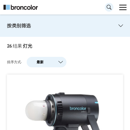
按类别筛选
电源箱及灯头
26
结果
灯光
强大、坚固且持久-电源箱是要求高拍摄量的影
棚或场景拍摄的理想解决方案。
排序方式:
最新
最新
人气
A-Z
Z-A