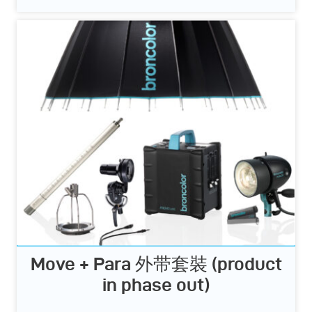
Move + Para 外带套裝 (product
in phase out)