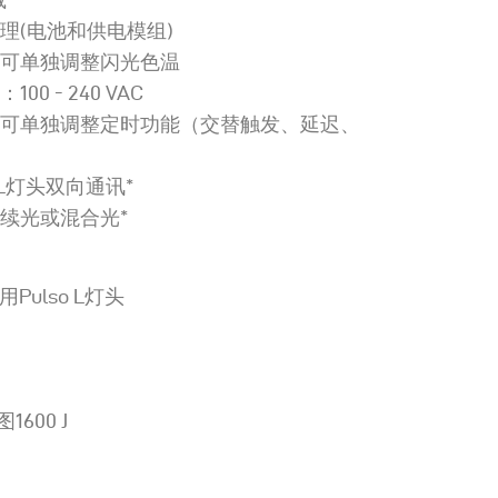
理(电池和供电模组)
头可单独调整闪光色温
00 - 240 VAC
头可单独调整定时功能（交替触发、延迟、
o L灯头双向通讯*
续光或混合光*
用Pulso L灯头
图1600 J