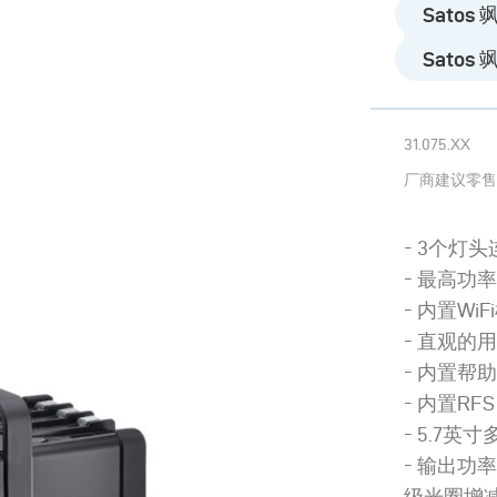
Satos 飒图
Satos 飒图
31.075.XX
厂商建议零售
3个灯头
最高功率
内置WiF
直观的
内置帮
内置RF
5.7英
输出功率
级光圈增