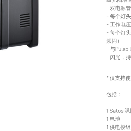
双电源管
每个灯
工作电压：1
每个灯
频闪）
与Puls
闪光，持
* 仅支持使
包括：
1 Satos 飒
1 电池
1 供电模组