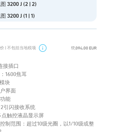
 3200 J (2 | 2)
 3200 J (1 | 1)
价 | 不包括当地税项
17,094.00 EUR
连接插口
：1600焦耳
i模块
用户界面
助功能
S 2引闪接收系统
寸多点触控液晶显示屏
控制范围：超过10级光圈，以1/10级或整
减