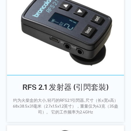
RFS 2.1 发射器 (引閃套裝)
约为火柴盒的大小, 轻巧的RFS2.1引閃器, 尺寸（长x宽x高）
68x38.5x31毫米（2.7x1.5x1.2英寸），重量仅为43克（35盎
司）。 它的工作频率为2.4GHz