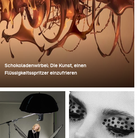
Schokoladenwirbel: Die Kunst, einen
Flüssigkeitsspritzer einzufrieren
Für dieses Bild verwendete David Lund einen Stapel
günstiger Einweg-Sektgläser aus Kunststoff. Er
entfernte die Standfüße, bohrte ein Loch durch die Mitte
jedes einzelnen Glases und steckte sie anschließend
auf einen Bohrer. So entstand eine mehrschichtige,
rotierende Konstruktion, die die Flüssigkeit zunächst
aufnehmen und dann freigeben konnte.