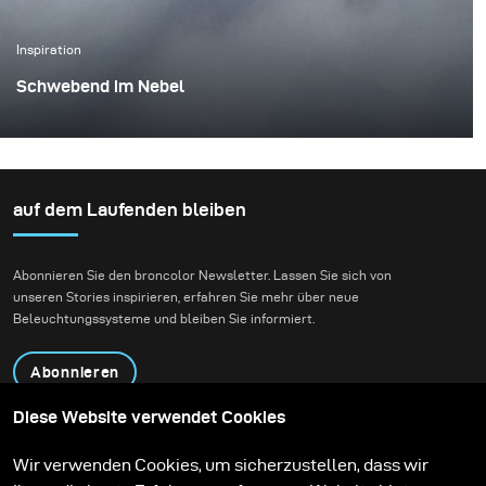
Inspiration
Schwebend im Nebel
Dies war eines dieser Projekte, bei denen alles
zusammenkommt – die Idee, die Person und der
Moment. Ich arbeitete mit Rokas Magic (Rokas
Bernatonis), einem litauischen Magier, der sowohl lokal
auf dem Laufenden bleiben
als auch international bekannt ist und mehrere
Guinness-Weltrekorde hält. Er erschafft Magie durch
Abonnieren Sie den broncolor Newsletter. Lassen Sie sich von
seine Auftritte, und mein Ziel war es, diese in ein
unseren Stories inspirieren, erfahren Sie mehr über neue
visuelles Bild zu übersetzen.
Beleuchtungssysteme und bleiben Sie informiert.
Abonnieren
Diese Website verwendet Cookies
Produkte
Bildungsprogramm
Wir verwenden Cookies, um sicherzustellen, dass wir
Kontakt
Technologien