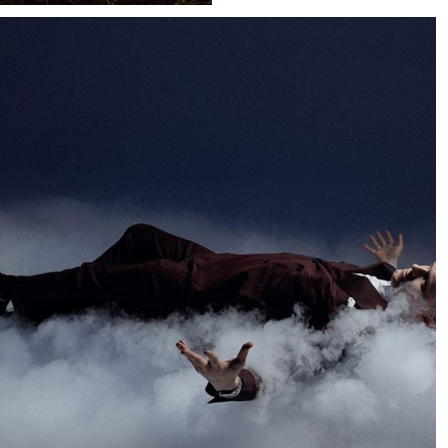
Herausforderung dieses
Shootings bestand darin,
die rasante Action eines
Downhill-Bikes
gestochen scharf
einzufrieren und
gleichzeitig die
natürliche Atmosphäre
des Waldes zu
bewahren. Unser Ziel
war es, authentische
Action-Aufnahmen zu
schaffen, ohne dabei die
Tiefe, Stimmung und
Präsenz der Umgebung
zu verlieren.