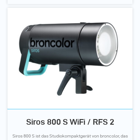
Siros 800 S WiFi / RFS 2
Siros 800 S ist das Studiokompaktgerät von broncolor, das