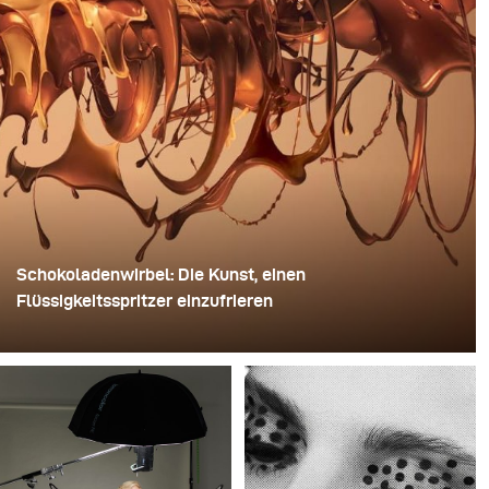
Schokoladenwirbel: Die Kunst, einen
Flüssigkeitsspritzer einzufrieren
Für dieses Bild verwendete David Lund einen Stapel
günstiger Einweg-Sektgläser aus Kunststoff. Er
entfernte die Standfüße, bohrte ein Loch durch die Mitte
jedes einzelnen Glases und steckte sie anschließend
auf einen Bohrer. So entstand eine mehrschichtige,
rotierende Konstruktion, die die Flüssigkeit zunächst