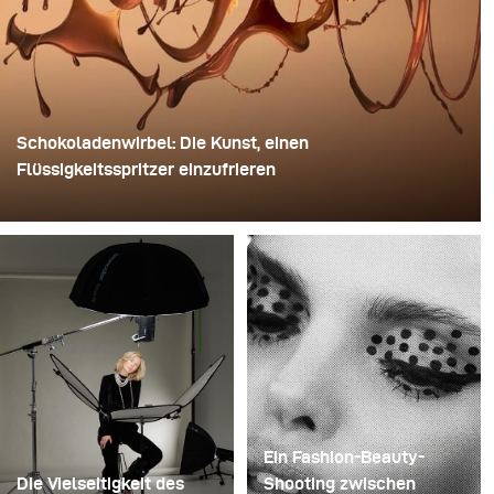
Schokoladenwirbel: Die Kunst, einen
Flüssigkeitsspritzer einzufrieren
Für dieses Bild verwendete David Lund einen Stapel
günstiger Einweg-Sektgläser aus Kunststoff. Er
entfernte die Standfüße, bohrte ein Loch durch die Mitte
jedes einzelnen Glases und steckte sie anschließend
auf einen Bohrer. So entstand eine mehrschichtige,
rotierende Konstruktion, die die Flüssigkeit zunächst
aufnehmen und dann freigeben konnte.
Ein Fashion-Beauty-
Die Vielseitigkeit des
Shooting zwischen