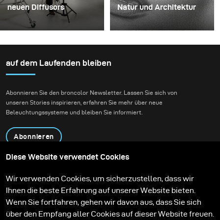
neuen Diffusors
Natur und Architektur
Manche Shootings
Für dieses Projekt hatten
dienen dazu, Ideen zu
wir die Vision eines
testen. Andere dazu,
Fashion-Beauty-
neues Equipment
Shootings in einer
auf dem Laufenden bleiben
auszuprobieren. Dieses
Umgebung, die Natur
Shooting war beides
und zeitgenössische
Abonnieren Sie den broncolor Newsletter. Lassen Sie sich von
zugleich. Vor Kurzem
Architektur miteinander
unseren Stories inspirieren, erfahren Sie mehr über neue
erhielt ich den neuen
verbindet.
Beleuchtungssysteme und bleiben Sie informiert.
Diffusor für den
broncolor Focus 110
Abonnieren
Schirm und konnte es
kaum erwarten, ihn in
Diese Website verwendet Cookies
einem echten kreativen
Produkte
Bildungsprogramm
Wir verwenden Cookies, um sicherzustellen, dass wir
Shooting einzusetzen.
Kontakt
Technologien
Ihnen die beste Erfahrung auf unserer Website bieten.
Contribute to our blog
Lernen
Support
Karriere
Wenn Sie fortfahren, gehen wir davon aus, dass Sie sich
Media Center
über den Empfang aller Cookies auf dieser Website freuen.