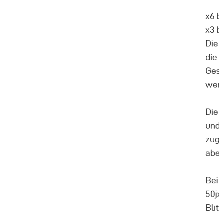
x6 
x3 
Die
die
Ges
we
Die
und
zug
abe
Bei
50j
Bli