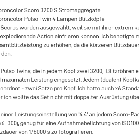
broncolor Scoro 3200 S Stromaggregate
broncolor Pulso Twin 4 Lampen Blitzköpfe
 Scoros wurden ausgewählt, weil sie mit ihrer extrem kurz
 explodierende Action einfrieren können. Ich benötigte 
amtblitzleistung zu erhöhen, da die kürzeren Blitzdauer
rden.
 Pulso Twins, die in jedem Kopf zwei 3200j-Blitzröhren 
 maximalen Leistung eingesetzt. Jedem (dualen) Kopfka
eordnet - zwei Sätze pro Kopf. Ich hätte auch x6 Stan
r ich wollte das Set nicht mit doppelter Ausrüstung üb
 einer Leistungseinstellung von '4.4' an jedem Scoro-P
x6=300j, genug für eine Aufnahmebelichtung von ISO100 b
tzdauer von 1/8000 s zu fotografieren.