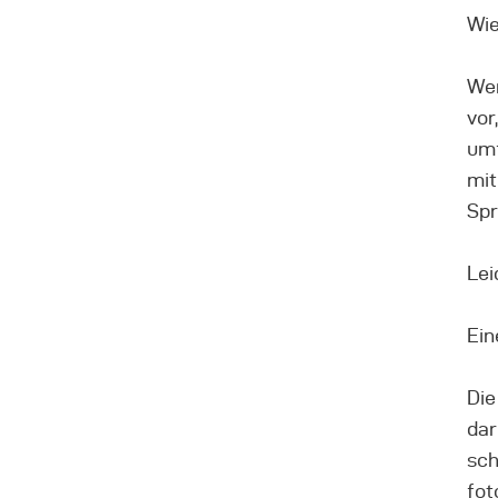
Wie
Wen
vor
umf
mit
Spr
Lei
Ein
Die
dar
sch
fot