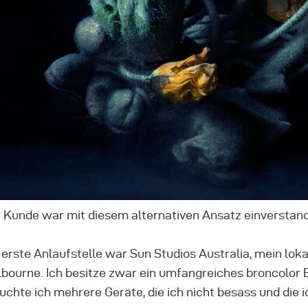
 Kunde war mit diesem alternativen Ansatz einverstand
 erste Anlaufstelle war Sun Studios Australia, mein loka
bourne. Ich besitze zwar ein umfangreiches broncolor E
uchte ich mehrere Geräte, die ich nicht besass und die 