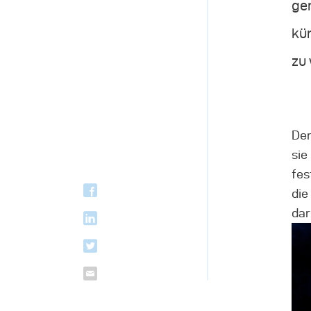
gen
kün
zu 
Der
sie
fes
die
dar