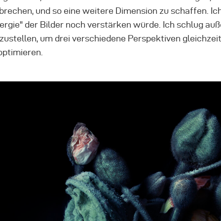
brechen, und so eine weitere Dimension zu schaffen. Ich
ergie" der Bilder noch verstärken würde. Ich schlug au
zustellen, um drei verschiedene Perspektiven gleichz
optimieren.