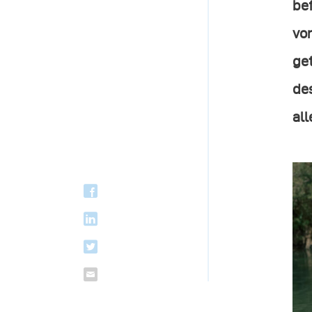
bef
von
get
de
all