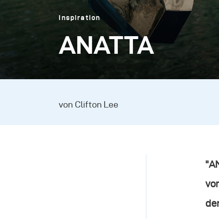
Inspiration
ANATTA
von Clifton Lee
"A
von
den