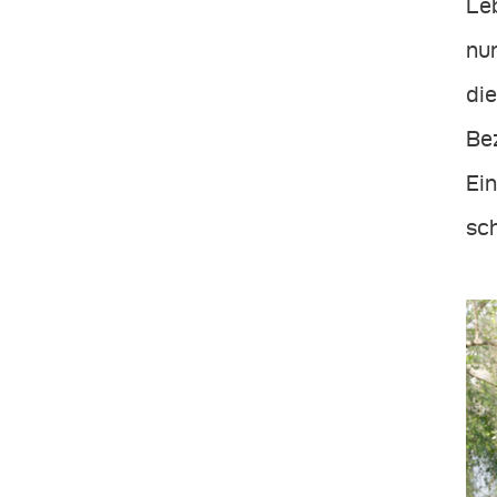
Leb
nu
di
Be
Ei
sc