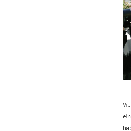
Vie
ei
hab