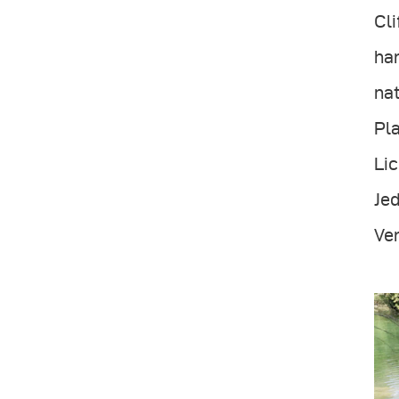
Cli
ha
na
Pla
Lic
Jed
Ve