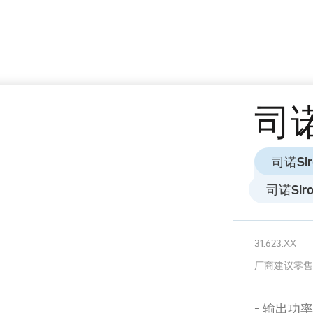
司诺
司诺Siro
司诺Siros
31.623.XX
厂商建议零售
输出功率: 