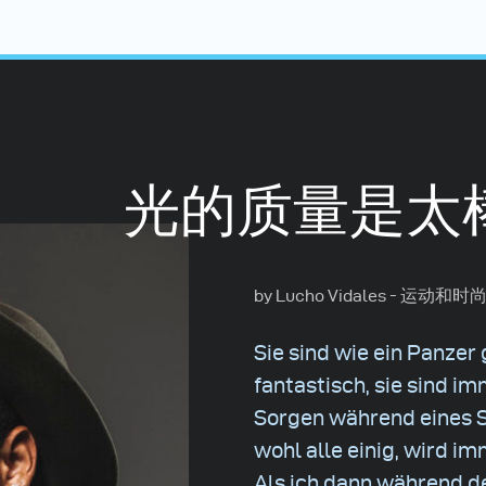
光的质量是太
by Lucho Vidales - 运动
Sie sind wie ein Panzer 
fantastisch, sie sind 
Sorgen während eines S
wohl alle einig, wird i
Als ich dann während d