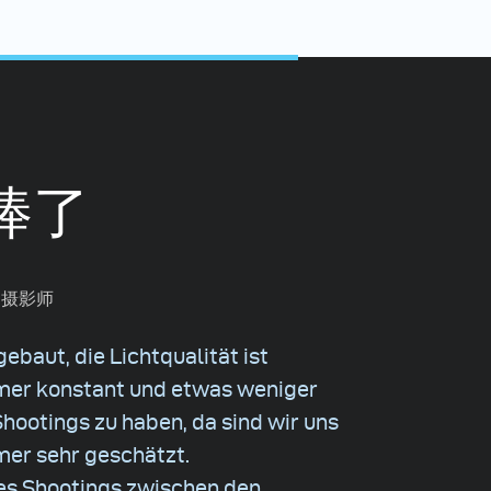
棒了
和时尚摄影师
gebaut, die Lichtqualität ist
immer konstant und etwas weniger
hootings zu haben, da sind wir uns
mmer sehr geschätzt.
es Shootings zwischen den