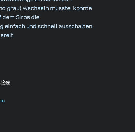
nd grau) wechseln musste, konnte
f dem Siros die
 einfach und schnell ausschalten
ereit.
o接连
am