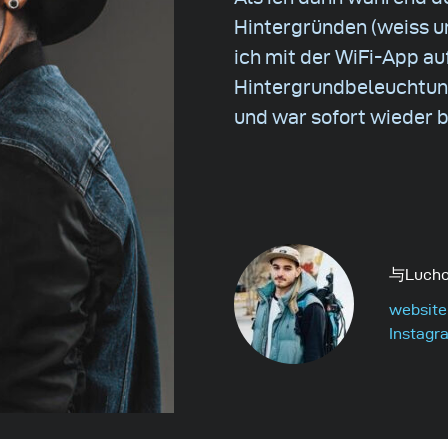
Hintergründen (weiss u
ich mit der WiFi-App au
Hintergrundbeleuchtung
und war sofort wieder b
与Luch
website
Instagr