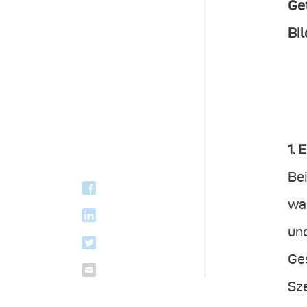
Ge
Bi
1. 
Bei
wa
und
Ges
Sze