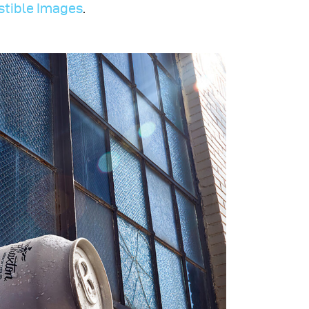
stible Images
.