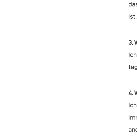
das
ist
3. 
Ich
tä
4. 
Ic
imm
and