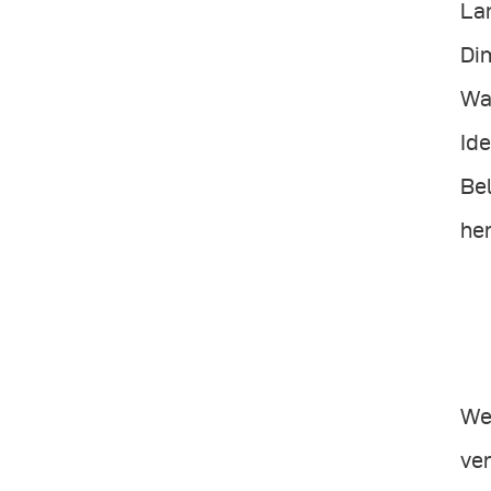
La
Dim
Wah
Ide
Be
her
Wen
ve