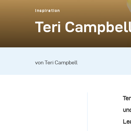
Inspiration
Teri Campbell
von Teri Campbell
Te
und
Lea