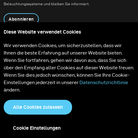
Beleuchtungssysteme und bleiben Sie informiert.
Abonnieren
Diese Website verwendet Cookies
Produkte
Bildungsprogramm
Wir verwenden Cookies, um sicherzustellen, dass wir
Kontakt
Technologien
Ihnen die beste Erfahrung auf unserer Website bieten.
Contribute to our blog
Lernen
Support
Karriere
Wenn Sie fortfahren, gehen wir davon aus, dass Sie sich
Media Center
über den Empfang aller Cookies auf dieser Website freuen.
Wenn Sie dies jedoch wünschen, können Sie Ihre Cookie-
Einstellungen jederzeit in unserer
Datenschutzrichtlinie
ändern.
Alle Cookies zulassen
Cookie Einstellungen
Datenschutzrichtlinie
Cookies