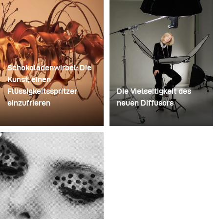
Schokoladenwirbel: Die
Kunst, einen
Flüssigkeitsspritzer
Die Vielseitigkeit des
einzufrieren
neuen Diffusors
Für dieses Bild
Manche Shootings
verwendete David Lund
dienen dazu, Ideen zu
einen Stapel günstiger
testen. Andere dazu,
Einweg-Sektgläser aus
neues Equipment
Kunststoff. Er entfernte
auszuprobieren. Dieses
die Standfüße, bohrte ein
Shooting war beides
Loch durch die Mitte
zugleich. Vor Kurzem
jedes einzelnen Glases
erhielt ich den neuen
und steckte sie
Diffusor für den