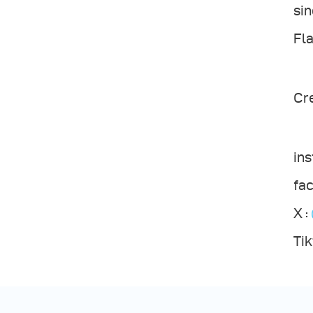
si
Fl
Cre
in
fa
X :
Tik