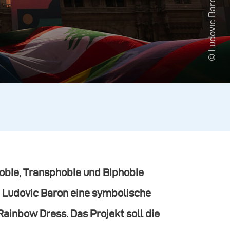
© Ludovic Baron
obie, Transphobie und Biphobie
r Ludovic Baron eine symbolische
nbow Dress. Das Projekt soll die