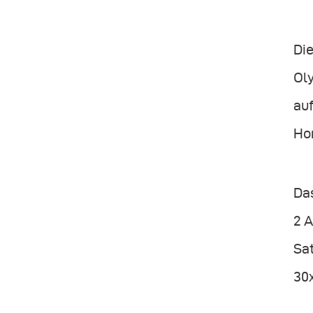
Di
Ol
au
Ho
Das
2 
Sa
30