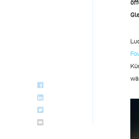
öf
Gl
Lud
Fo
Kün
wä