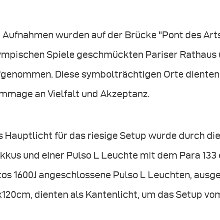
e Aufnahmen wurden auf der Brücke "Pont des Arts
ympischen Spiele geschmückten Pariser Rathaus u
fgenommen. Diese symbolträchtigen Orte dienten a
mmage an Vielfalt und Akzeptanz.
 Hauptlicht für das riesige Setup wurde durch di
Akkus und einer Pulso L Leuchte mit dem Para 133
tos 1600J angeschlossene Pulso L Leuchten, ausge
x120cm, dienten als Kantenlicht, um das Setup vo