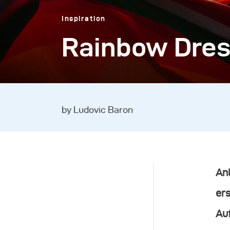
Inspiration
Rainbow Dres
by Ludovic Baron
An
er
Au