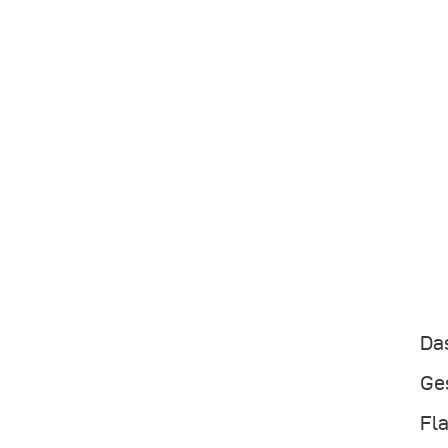
Da
Ge
Fl