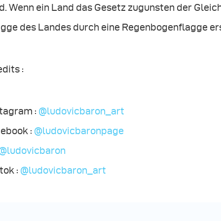
nd. Wenn ein Land das Gesetz zugunsten der Gleic
agge des Landes durch eine Regenbogenflagge ers
dits :
stagram :
@ludovicbaron_art
cebook :
@ludovicbaronpage
@ludovicbaron
tok :
@ludovicbaron_art