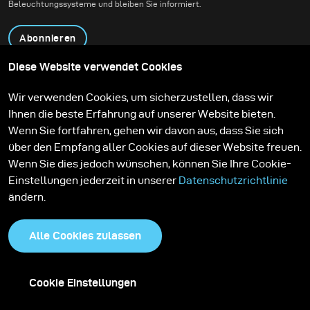
Beleuchtungssysteme und bleiben Sie informiert.
Abonnieren
Diese Website verwendet Cookies
Produkte
Bildungsprogramm
Wir verwenden Cookies, um sicherzustellen, dass wir
Kontakt
Technologien
Ihnen die beste Erfahrung auf unserer Website bieten.
Contribute to our blog
Lernen
Support
Karriere
Wenn Sie fortfahren, gehen wir davon aus, dass Sie sich
Media Center
über den Empfang aller Cookies auf dieser Website freuen.
Wenn Sie dies jedoch wünschen, können Sie Ihre Cookie-
Einstellungen jederzeit in unserer
Datenschutzrichtlinie
ändern.
Alle Cookies zulassen
Cookie Einstellungen
Datenschutzrichtlinie
Cookies