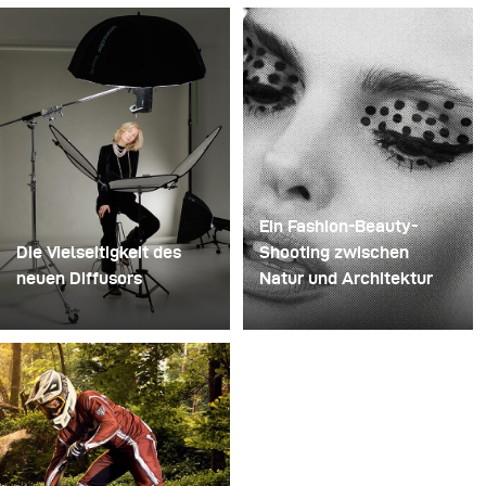
günstiger Einweg-Sektgläser aus Kunststoff. Er
entfernte die Standfüße, bohrte ein Loch durch die Mitte
jedes einzelnen Glases und steckte sie anschließend
auf einen Bohrer. So entstand eine mehrschichtige,
rotierende Konstruktion, die die Flüssigkeit zunächst
aufnehmen und dann freigeben konnte.
Ein Fashion-Beauty-
Die Vielseitigkeit des
Shooting zwischen
neuen Diffusors
Natur und Architektur
Manche Shootings
Für dieses Projekt hatten
dienen dazu, Ideen zu
wir die Vision eines
testen. Andere dazu,
Fashion-Beauty-
neues Equipment
Shootings in einer
auszuprobieren. Dieses
Umgebung, die Natur
Shooting war beides
und zeitgenössische
zugleich. Vor Kurzem
Architektur miteinander