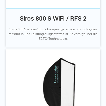
Siros 800 S WiFi / RFS 2
Siros 800 S ist das Studiokompaktgerät von broncolor, das
mit 800 Joules Leistung ausgestattet ist. Es verfügt über die
ECTC-Technologie.