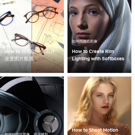
讲解视频
商业摄影
如何拍摄此图像
How to 用布朗光效附件
How to Create Rim
改变图片氛围
Lighting with Softboxes
光效附件是一种神奇的工
具，可以为图像添加情绪
和情感。这个视频显示了
如何有效的使用布朗光效
附件在摄影中营造不同的
气氛。
讲解视频
How to Shoot Motion
如何拍摄此图像
商业摄影