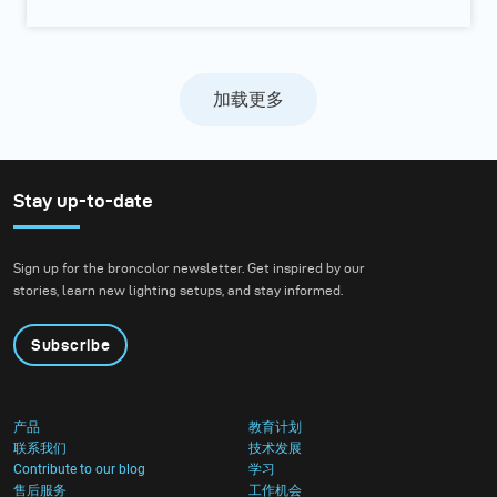
加载更多
Stay up-to-date
Sign up for the broncolor newsletter. Get inspired by our
stories, learn new lighting setups, and stay informed.
Subscribe
产品
教育计划
联系我们
技术发展
Contribute to our blog
学习
售后服务
工作机会