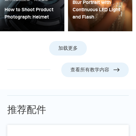
Blur Portrait with
How to Shoot Product
Continuous LED Light
Photograph: Helmet
and Flash
Combining flash and
continuous light in
photography can result
加载更多
in stunning
cinematographic
images. To merge the
查看所有教学内容
motion blur, as we know
it from movies, with
super sharp elements of
photography, you will
need to know how to set
推荐配件
up your studio lights.