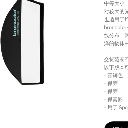
中等大小
对较大的
也适用于
bronc
线分布，
泽的物体
交货范围
以下版本
- 青铜色
- 保荣
- 保荣
- 保富图
- 用于 S