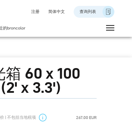
注册
简体中文
查询列表
的broncolor
箱 60 x 100
2' x 3.3')
价 | 不包括当地税项
267.00 EUR