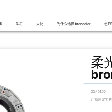
事
学习
大使
为什么选择 broncolor
您附近
柔
br
33.401.00
厂商建议零售