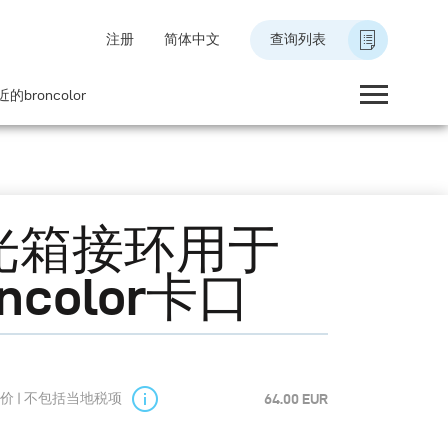
注册
简体中文
查询列表
的broncolor
光箱接环用于
oncolor卡口
价 | 不包括当地税项
64.00 EUR