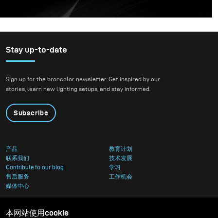
Stay up-to-date
Sign up for the broncolor newsletter. Get inspired by our
stories, learn new lighting setups, and stay informed.
Subscribe
产品
教育计划
联系我们
技术发展
Contribute to our blog
学习
售后服务
工作机会
媒体中心
本网站使用cookie