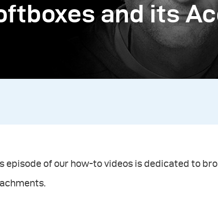
ftboxes and its Ac
s episode of our how-to videos is dedicated to br
tachments.