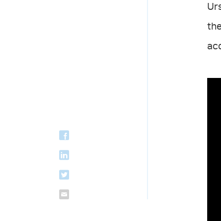
Urs
the
acc