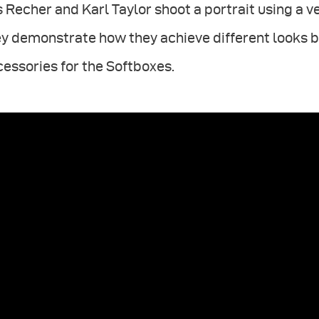
 Recher and Karl Taylor shoot a portrait using a v
y demonstrate how they achieve different looks b
essories for the Softboxes.