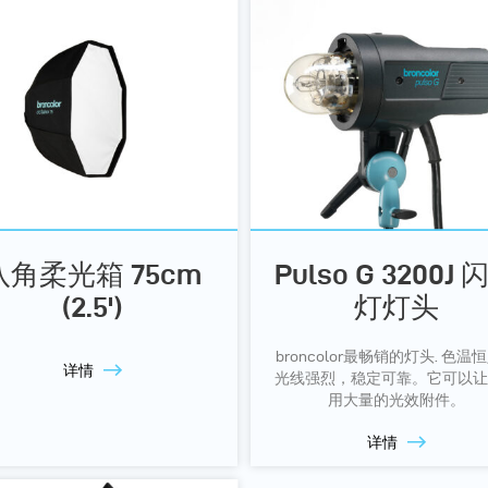
八角柔光箱 75cm
Pulso G 3200J 
(2.5')
灯灯头
broncolor最畅销的灯头. 色温
详情
光线强烈，稳定可靠。它可以让
用大量的光效附件。
详情