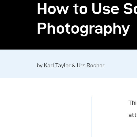
How to Use So
Photography
by Karl Taylor & Urs Recher
Thi
at