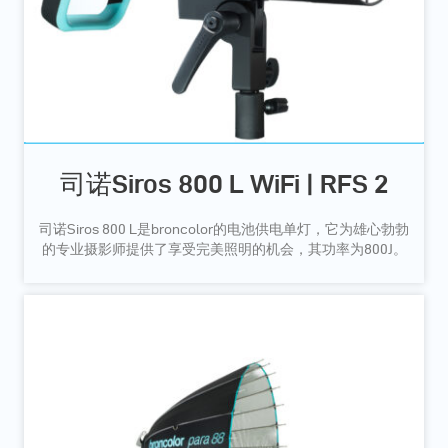
司诺Siros 800 L WiFi | RFS 2
司诺Siros 800 L是broncolor的电池供电单灯，它为雄心勃勃
的专业摄影师提供了享受完美照明的机会，其功率为800J。