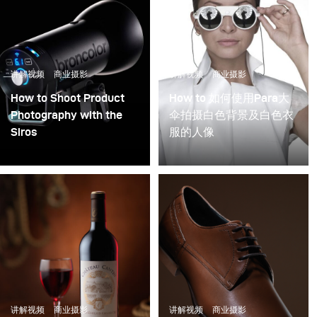
讲解视频
商业摄影
讲解视频
商业摄影
How to Shoot Product
How to 如何使用Para大
Photography with the
伞拍摄白色背景及白色衣
Siros
服的人像
发现一个奇妙的方式来使
用Para222大傘，在散焦
的位置，时尚摄影的獨特
效果。
讲解视频
商业摄影
讲解视频
商业摄影