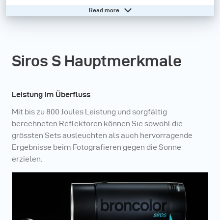
Read more
Darüber hinaus ist unser Spitzenkompaktgerät mit
dem broncolor Bajonett ausgestattet, das eine Welt
hochwertigen Zubehörs für maximale Kreativität und
Siros S Hauptmerkmale
Effizienz eröffnet.
Brauchen Sie Hilfe? - Besuchen Sie unsere Online-
Leistung im Überfluss
Wissensdatenbank
Mit bis zu 800 Joules Leistung und sorgfältig
berechneten Reflektoren können Sie sowohl die
grössten Sets ausleuchten als auch hervorragende
Ergebnisse beim Fotografieren gegen die Sonne
erzielen.