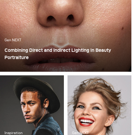
Gen NEXT
Combining Direct and Indirect Lighting in Beauty
Portraiture
The use of indirect lighting has become quite popular
among photographers in the past year. Many
photographers and clients have grown tired of the direct
flashed photography look that we are all so familiar
with and have opted for more real and natural looking
lighting alternatives.
Inspiration
Gen NEXT