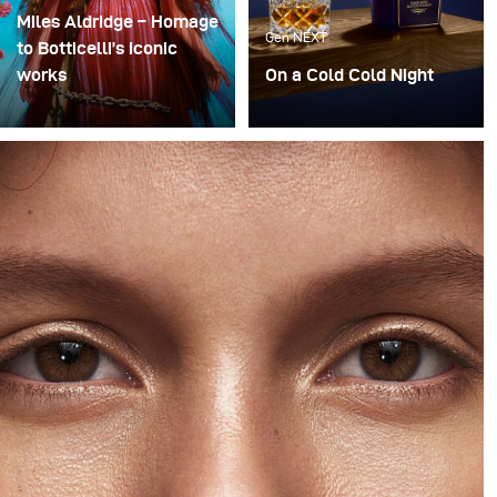
Miles Aldridge – Homage
Gen NEXT
to Botticelli’s iconic
works
On a Cold Cold Night
The idea of this shoot
When you have the
was for the model to be
chance to photograph a
featured in scenarios
rare bottle of whiskey,
that depict Botticelli’s
how can you refuse the
work and become my
offer?
homage to his paintings.
The images would then
feature in a nine-page
editorial spread. The
shoot took place in
London and involved an
elaborate set for each
look.