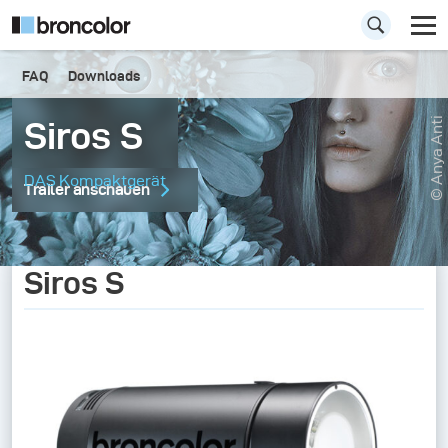
FAQ
Downloads
Siros S
© Anya Anti
DAS Kompaktgerät
Trailer anschauen
Siros S