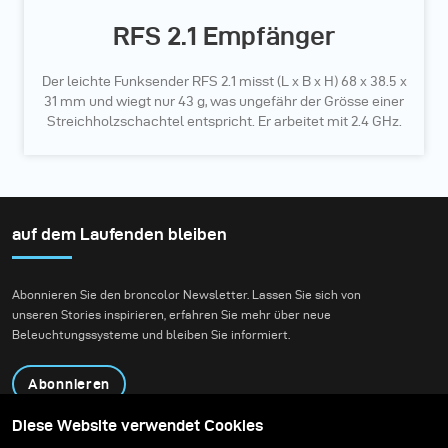
RFS 2.1 Empfänger
Der leichte Funksender RFS 2.1 misst (L x B x H) 68 x 38.5 x
31 mm und wiegt nur 43 g, was ungefähr der Grösse einer
Streichholzschachtel entspricht. Er arbeitet mit 2.4 GHz.
auf dem Laufenden bleiben
Abonnieren Sie den broncolor Newsletter. Lassen Sie sich von
unseren Stories inspirieren, erfahren Sie mehr über neue
Beleuchtungssysteme und bleiben Sie informiert.
Abonnieren
Diese Website verwendet Cookies