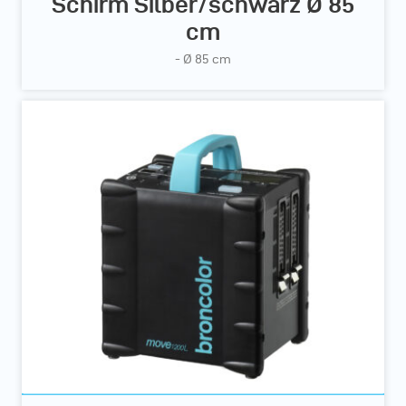
Schirm Silber/schwarz Ø 85
cm
- Ø 85 cm