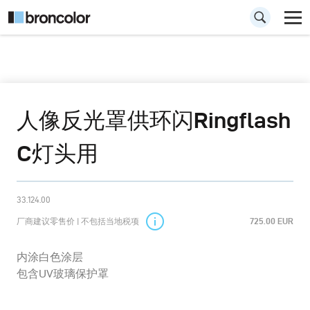
人像反光罩供环闪Ringflash
C灯头用
33.124.00
厂商建议零售价 | 不包括当地税项
725.00 EUR
内涂白色涂层
包含UV玻璃保护罩