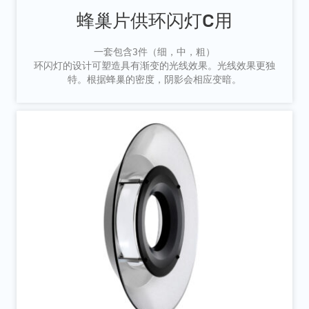
蜂巢片供环闪灯C用
一套包含3件（细，中，粗）
环闪灯的设计可塑造具有渐变的光线效果。光线效果更独
特。根据蜂巢的密度，阴影会相应变暗。