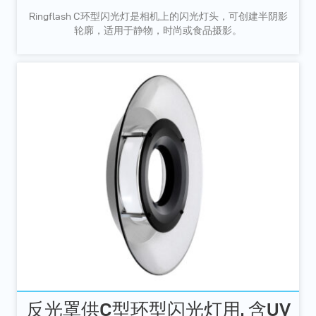
Ringflash C环型闪光灯是相机上的闪光灯头，可创建半阴影
轮廓，适用于静物，时尚或食品摄影。
反光罩供C型环型闪光灯用, 含UV