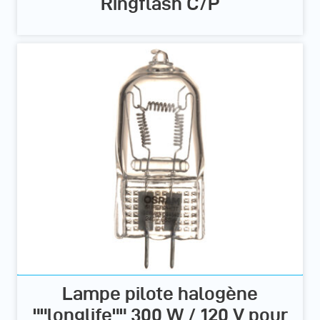
Ringflash C/P
Lampe pilote halogène
""longlife"" 300 W / 120 V pour