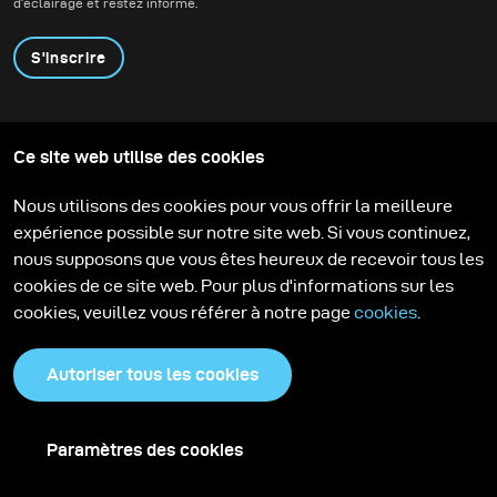
d'éclairage et restez informé.
S'inscrire
Produits
Programme éducatif
Ce site web utilise des cookies
Contactez-nous
Technologies
Contribute to our blog
Apprendre
Support
Carrière
Nous utilisons des cookies pour vous offrir la meilleure
Media Center
expérience possible sur notre site web. Si vous continuez,
nous supposons que vous êtes heureux de recevoir tous les
cookies de ce site web. Pour plus d'informations sur les
cookies, veuillez vous référer à notre page
cookies
.
Autoriser tous les cookies
Paramètres des cookies
Politique de confidentialité
Cookies