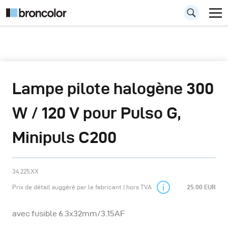
Lampe pilote halogène 300
W / 120 V pour Pulso G,
Minipuls C200
34.225.XX
Prix de détail suggéré par le fabricant | hors TVA
25.00 EUR
avec fusible 6.3x32mm/3.15AF