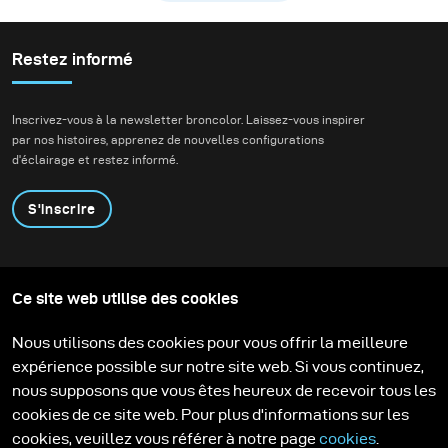
une composition dynamique et « explosive ».
Restez informé
Inscrivez-vous à la newsletter broncolor. Laissez-vous inspirer
par nos histoires, apprenez de nouvelles configurations
d'éclairage et restez informé.
S'inscrire
Produits
Programme éducatif
Ce site web utilise des cookies
Contactez-nous
Technologies
Contribute to our blog
Apprendre
Support
Carrière
Nous utilisons des cookies pour vous offrir la meilleure
Media Center
expérience possible sur notre site web. Si vous continuez,
nous supposons que vous êtes heureux de recevoir tous les
cookies de ce site web. Pour plus d'informations sur les
cookies, veuillez vous référer à notre page
cookies
.