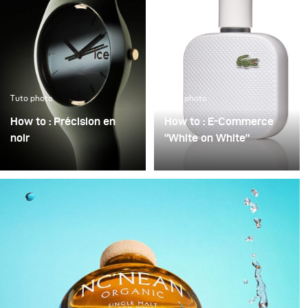
Tuto photo
Tuto photo
How to : Précision en
How to : E-Commerce
noir
“White on White”
Précision en noir
La mauvaise qualité
consiste à transformer
d’image en photographie
un objet technique en
e-commerce est
une présence
souvent justifiée par la
sculpturale semblant
pression du temps :
flotter dans l’obscurité.
beaucoup de produits,
Le noir n’est pas
peu de temps. On se
considéré comme un
contente alors de «
simple arrière-plan vide,
rendre l’image plus