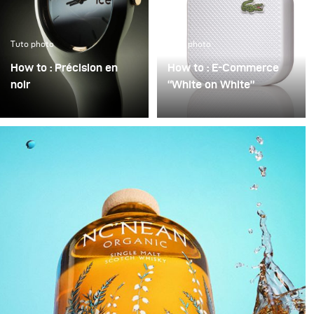
Tuto photo
Tuto photo
How to : Précision en
How to : E-Commerce
noir
“White on White”
Précision en noir
La mauvaise qualité
consiste à transformer
d’image en photographie
un objet technique en
e-commerce est
une présence
souvent justifiée par la
sculpturale semblant
pression du temps :
flotter dans l’obscurité.
beaucoup de produits,
Le noir n’est pas
peu de temps. On se
considéré comme un
contente alors de «
simple arrière-plan vide,
rendre l’image plus
mais comme un espace
claire » – mais on peut
actif dans lequel la
rarement parler d’un
lumière devient un
éclairage maîtrisé et
élément structurel.
intentionnel. Pourtant, il