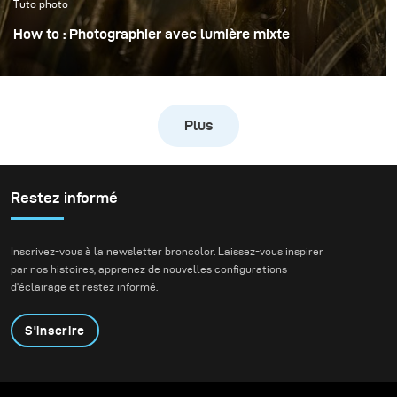
Tuto photo
How to : Photographier avec lumière mixte
Dans cette image, l’objectif était de créer une
dynamique grâce à un flou de mouvement intentionnel
tout en conservant une netteté parfaite sur le modèle
Plus
Mia.
Restez informé
Inscrivez-vous à la newsletter broncolor. Laissez-vous inspirer
par nos histoires, apprenez de nouvelles configurations
d'éclairage et restez informé.
S'inscrire
Produits
Programme éducatif