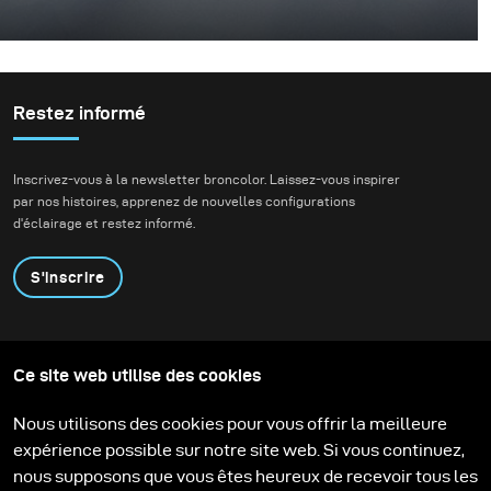
C’était l’un de ces projets où tout s’aligne – l’idée, la
personne et le moment. J’ai travaillé avec Rokas Magic
(Rokas Bernatonis), un magicien lituanien connu tant au
niveau local qu’international, détenteur de plusieurs
Restez informé
records du monde Guinness. Il crée de la magie à travers
ses performances, et mon objectif était de traduire cela
Inscrivez-vous à la newsletter broncolor. Laissez-vous inspirer
en une image visuelle.
par nos histoires, apprenez de nouvelles configurations
d'éclairage et restez informé.
S'inscrire
Produits
Programme éducatif
Ce site web utilise des cookies
Contactez-nous
Technologies
Contribute to our blog
Apprendre
Support
Carrière
Nous utilisons des cookies pour vous offrir la meilleure
Media Center
expérience possible sur notre site web. Si vous continuez,
nous supposons que vous êtes heureux de recevoir tous les