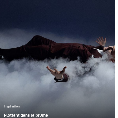
vitesse tout en
préservant l’atmosphère
naturelle de la forêt.
Nous voulions créer de
véritables images
d’action tout en
conservant la
profondeur, l’ambiance
et la présence de
l’environnement.
Inspiration
Flottant dans la brume