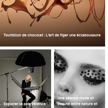
Tourbillon de chocolat : L'art de figer une éclaboussure
Pour cette image, David Lund a utilisé une pile de flûtes
à champagne jetables en plastique bon marché. Il en a
retiré les pieds, percé un trou au centre de chacune
d'elles, puis les a empilées sur une perceuse. Cela a
créé une structure rotative à plusieurs niveaux capable
de retenir le liquide avant de le libérer.
Une séance mode et
Explorer la polyvalence
beauté entre nature et